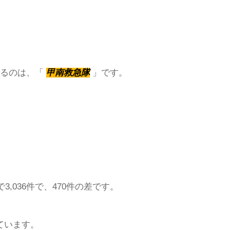
いるのは、「
甲南救急隊
」です。
,036件で、470件の差です。
ています。