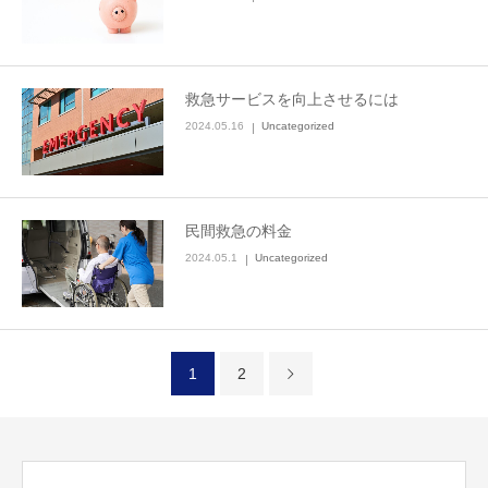
救急サービスを向上させるには
2024.05.16
Uncategorized
民間救急の料金
2024.05.1
Uncategorized
1
2