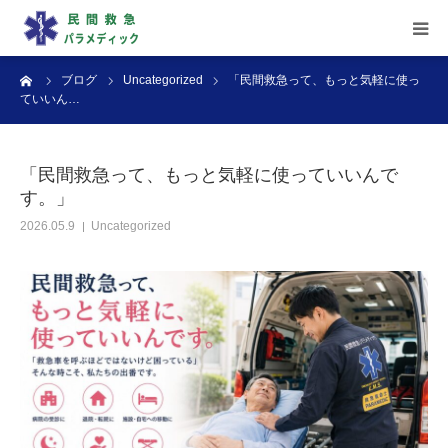
ーム
ブログ
Uncategorized
「民間救急って、もっと気軽に使っ
▶︎ ホーム
ていいん…
▶︎ サービス内容
「民間救急って、もっと気軽に使っていいんで
す。」
▶︎ 料金案内
2026.05.9
Uncategorized
▶︎ よくある質問
▶︎ お問い合わせ